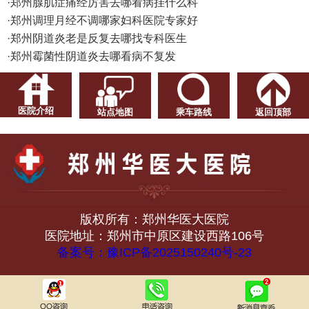
·
郑州腺肌症痛经厉害去哪看病挂什么科
·
郑州调理月经不调哪家妇科医院专家好
·
郑州阴道炎老是反复去哪找专科医生
·
郑州霉菌性阴道炎去哪看病不复发
医院介绍
站点地图
乘车路线
返回顶部
版权所有：郑州华医大医院
医院地址：郑州市中原区建设西路106号
备案号：豫ICP备2025150240号-23