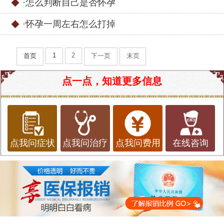
·
怎么判断自己是否怀孕
·
怀孕一周左右怎么打掉
1
2
首页
下一页
末页
点一点，知道更多信息
点我问症状
点我问治疗
点我问费用
在线咨询