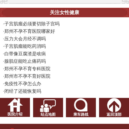
关注女性健康
·
子宫肌瘤必须要切除子宫吗
·
郑州不孕不育医院哪家好
·
压力大会月经不调吗
·
子宫肌瘤能吃药消吗
·
白带像豆腐渣是啥病
·
腺肌症能吃止痛药吗
·
郑州不孕不育专科医院
·
郑州市不孕不育好医院
·
免疫性不孕怎么办
·
闭经了还能恢复吗
医院介绍
站点地图
乘车路线
返回顶部