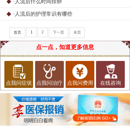
·
人流后什么时间排卵
·
人流后的护理常识有哪些
1
2
首页
下一页
末页
点一点，知道更多信息
点我问症状
点我问治疗
点我问费用
在线咨询