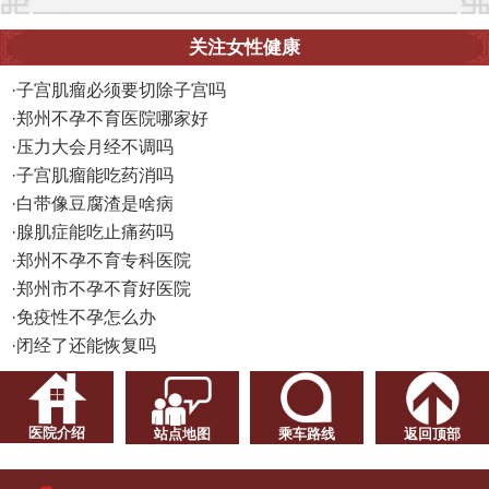
关注女性健康
·
子宫肌瘤必须要切除子宫吗
·
郑州不孕不育医院哪家好
·
压力大会月经不调吗
·
子宫肌瘤能吃药消吗
·
白带像豆腐渣是啥病
·
腺肌症能吃止痛药吗
·
郑州不孕不育专科医院
·
郑州市不孕不育好医院
·
免疫性不孕怎么办
·
闭经了还能恢复吗
医院介绍
站点地图
乘车路线
返回顶部