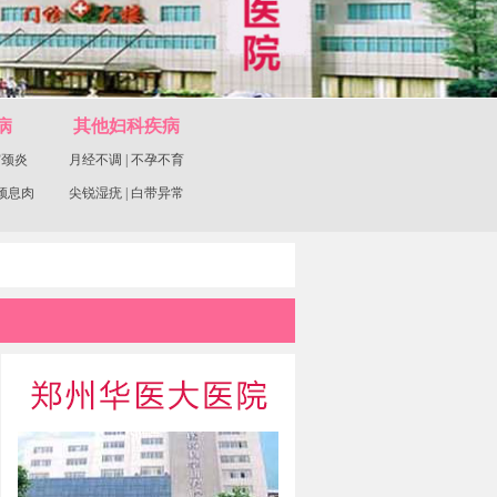
病
其他妇科疾病
宫颈炎
月经不调
|
不孕不育
颈息肉
尖锐湿疣
|
白带异常