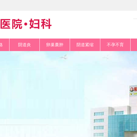
格
阴道炎
卵巢囊肿
阴道紧缩
不孕不育