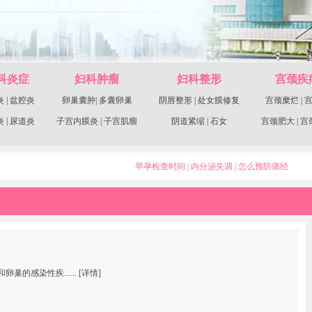
科炎症
妇科肿瘤
妇科整形
宫颈疾
炎
|
盆腔炎
卵巢囊肿
|
多囊卵巢
阴唇整形
|
处女膜修复
宫颈糜烂
|
炎
|
尿道炎
子宫内膜炎
|
子宫肌瘤
阴道紧缩
|
石女
宫颈肥大
|
宫
>
早孕检查时间
|
内分泌失调
|
怎么预防痛经
的感染性疾......
[详情]