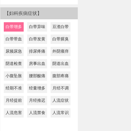
【妇科疾病症状】
白带增多
白带异味
豆渣白带
白带带血
白带发黄
白带腥臭
尿频尿急
排尿疼痛
外阴瘙痒
阴道检查
房事出血
阴道出血
小腹坠胀
腰部酸痛
腹部疼痛
经期不准
经量增多
月经不调
月经提前
月经推迟
人流症状
人流危害
人流禁食
人流常识