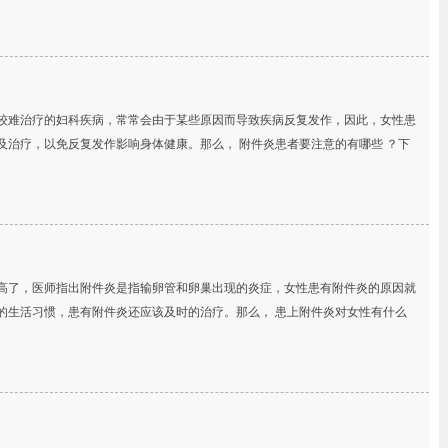
较难治疗的妇科疾病，常常会由于某些原因而导致疾病反复发作，因此，女性患
及治疗，以免反复发作影响身体健康。那么， 附件炎患者要注意的有哪些 ？下
高了，医师指出附件炎是指输卵管和卵巢出现的炎症，女性患有附件炎的原因就
的生活习惯，患有附件炎还应该及时的治疗。那么， 患上附件炎对女性有什么