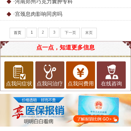
·
河南郑州巧克力囊肿专科
·
宫颈息肉影响同房吗
1
2
3
首页
下一页
末页
点一点，知道更多信息
点我问症状
点我问治疗
点我问费用
在线咨询