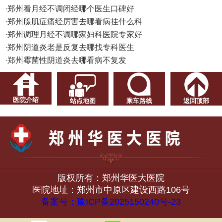
·
郑州看月经不调闭经哪个医生口碑好
·
郑州腺肌症痛经厉害去哪看病挂什么科
·
郑州调理月经不调哪家妇科医院专家好
·
郑州阴道炎老是反复去哪找专科医生
·
郑州霉菌性阴道炎去哪看病不复发
医院介绍
站点地图
乘车路线
返回顶部
版权所有：郑州华医大医院
医院地址：郑州市中原区建设西路106号
备案号：豫ICP备2025150240号-23