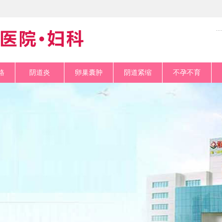
格
阴道炎
卵巢囊肿
阴道紧缩
不孕不育