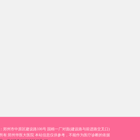
：郑州市中原区建设路106号 国棉一厂对面(建设路与前进路交叉口)
所有:郑州华医大医院 本站信息仅供参考，不能作为医疗诊断的依据