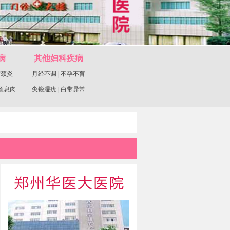
病
其他妇科疾病
宫颈炎
月经不调
|
不孕不育
颈息肉
尖锐湿疣
|
白带异常