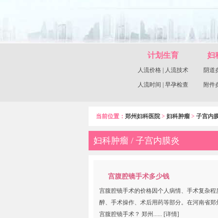
计划生育
妇
人流价格
|
人流技术
阴道
人流时间
|
早孕检查
附件
当前位置：
郑州妇科医院
>
妇科肿瘤
>
子宫内
妇科肿瘤 / 子宫内膜炎
宫腹腔镜手术多少钱
宫腹腔镜手术的价格因个人病情、手术复杂程
醉、手术操作、术后用药等部分。在河南省郑
宫腹腔镜手术？ 郑州......
[详情]