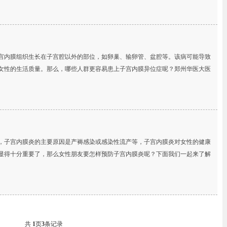
宫内膜组织生长在子宫腔以外的部位，如卵巢、输卵管、盆腔等。该病可能导致
女性的生活质量。那么，哪些人群更容易患上子宫内膜异位症呢？郑州华医大医
子宫内膜炎的主要原因是产褥感染或感染性流产等，子宫内膜炎对女性的健康
显得十分重要了，那么女性朋友要怎样预防子宫内膜炎呢？下面我们一起来了解
共
1
页
3
条记录