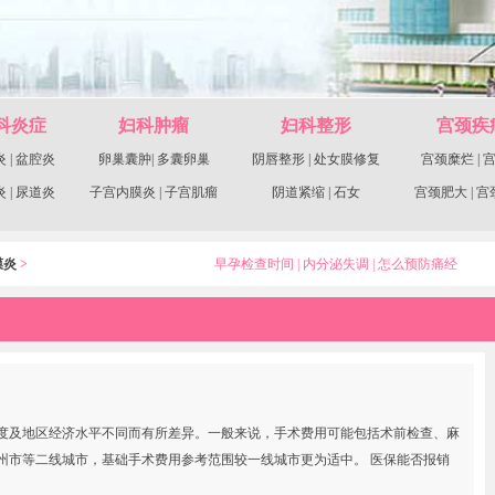
科炎症
妇科肿瘤
妇科整形
宫颈疾
炎
|
盆腔炎
卵巢囊肿
|
多囊卵巢
阴唇整形
|
处女膜修复
宫颈糜烂
|
炎
|
尿道炎
子宫内膜炎
|
子宫肌瘤
阴道紧缩
|
石女
宫颈肥大
|
宫
膜炎
>
早孕检查时间
|
内分泌失调
|
怎么预防痛经
度及地区经济水平不同而有所差异。一般来说，手术费用可能包括术前检查、麻
州市等二线城市，基础手术费用参考范围较一线城市更为适中。 医保能否报销