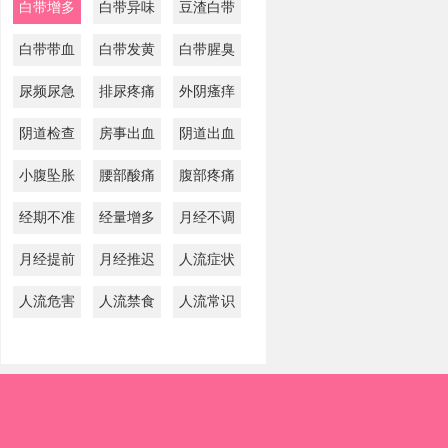
白带增多
白带异味
豆渣白带
白带带血
白带发黄
白带腥臭
尿频尿急
排尿疼痛
外阴瘙痒
阴道检查
房事出血
阴道出血
小腹坠胀
腰部酸痛
腹部疼痛
经期不准
经量增多
月经不调
月经提前
月经推迟
人流症状
人流危害
人流禁食
人流常识