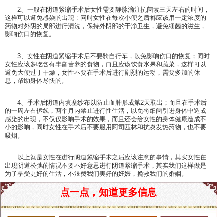
2、一般在阴道紧缩手术后女性需要静脉滴注抗菌素三天左右的时间，
这样可以避免感染的出现；同时女性在每次小便之后都应该用一定浓度的
药物对外阴的局部进行清洗，保持外阴部的干净卫生，避免细菌的滋生，
影响伤口的恢复。
3、女性在阴道紧缩手术后不要骑自行车，以免影响伤口的恢复；同时
女性应该多吃含有丰富营养的食物，而且应该饮食水果和蔬菜，这样可以
避免大便过于干燥，女性不要在手术后进行剧烈的运动，需要多加的休
息，帮助身体尽快的。
4、手术后阴道内填塞纱布以防止血肿形成第2天取出；而且在手术后
的一周左右拆线，两个月内禁止进行性生活，以免将细菌引进身体中造成
感染的出现，不仅仅影响手术的效果，而且还会给女性的身体健康造成不
小的影响，同时女性在手术后不要服用阿司匹林和抗炎发热药物，也不要
吸烟。
以上就是女性在进行阴道紧缩手术之后应该注意的事情，其实女性在
出现阴道松弛的情况不要不好意思进行阴道紧缩手术，其实我们这样做是
为了享受更好的生活，不浪费我们美好的妊娠，挽救我们的婚姻。
点一点，知道更多信息