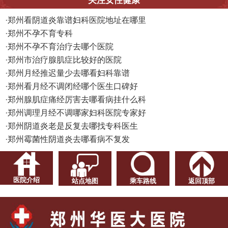
关注女性健康
·
郑州看阴道炎靠谱妇科医院地址在哪里
·
郑州不孕不育专科
·
郑州不孕不育治疗去哪个医院
·
郑州市治疗腺肌症比较好的医院
·
郑州月经推迟量少去哪看妇科靠谱
·
郑州看月经不调闭经哪个医生口碑好
·
郑州腺肌症痛经厉害去哪看病挂什么科
·
郑州调理月经不调哪家妇科医院专家好
·
郑州阴道炎老是反复去哪找专科医生
·
郑州霉菌性阴道炎去哪看病不复发
医院介绍
站点地图
乘车路线
返回顶部