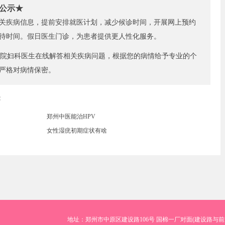
公示★
关疾病信息，提前安排就医计划，减少候诊时间，开展网上预约
待时间。假日医生门诊，为患者提供更人性化服务。
院妇科医生在线解答相关疾病问题，根据您的病情给予专业的个
严格对病情保密。
：
郑州中医能治HPV
女性湿疣初期症状有啥
地址：郑州市中原区建设路106号 国棉一厂对面(建设路与前