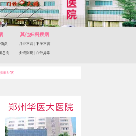
病
其他妇科疾病
宫颈炎
月经不调
|
不孕不育
颈息肉
尖锐湿疣
|
白带异常
肌瘤症状