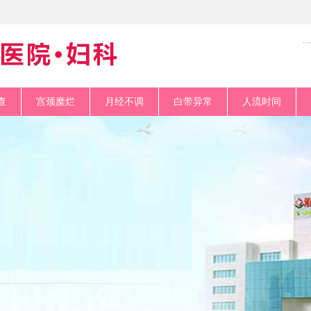
查
宫颈糜烂
月经不调
白带异常
人流时间