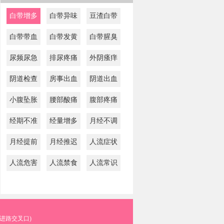
白带增多
白带异味
豆渣白带
白带带血
白带发黄
白带腥臭
尿频尿急
排尿疼痛
外阴瘙痒
阴道检查
房事出血
阴道出血
小腹坠胀
腰部酸痛
腹部疼痛
经期不准
经量增多
月经不调
月经提前
月经推迟
人流症状
人流危害
人流禁食
人流常识
进路交叉口)