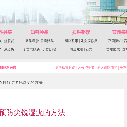
科炎症
妇科肿瘤
妇科整形
宫颈疾
炎
|
盆腔炎
卵巢囊肿
|
多囊卵巢
阴唇整形
|
处女膜修复
宫颈糜烂
|
炎
|
尿道炎
子宫内膜炎
|
子宫肌瘤
阴道紧缩
|
石女
宫颈肥大
|
宫
州妇科医院
早孕检查时间
|
内分泌失调
|
怎么预防痛经
|
子宫
>女性预防尖锐湿疣的方法
预防尖锐湿疣的方法