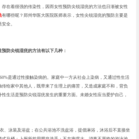
存在着很强的传染性，因而女性预防尖锐湿疣的方法也日渐被女性
法
有哪些呢？郑州华医大医院医师表示，女性尖锐湿疣的预防主要是
活安全。
性预防尖锐湿疣的方法有以下几种：
0%是通过性接触染病的。家庭中一方从社会上染病，又通过性生活
触传给家中其他人，既带来了生理上的痛苦，又造成家庭不和，背负
外性生活是预防尖锐湿疣发生的重要方面。未婚女性应当爱护自己，
、泳装及浴盆；在公共浴池不洗盆浴，提倡淋浴，沐浴后不直接坐
蹲式马桶；上厕所前用肥皂洗手；不在密度大、消毒不严格的游泳池