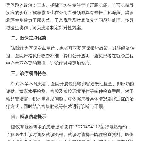
等问题的诊治；王杰、杨晓平医生专注于子宫腺肌症、子宫肌瘤等
疾病的诊疗；冀淑霞医生在外阴白斑领域具有专长；孙海燕、梁会
君医生则致力于尿失禁、子宫脱垂及盆底修复等问题的处理。多领
域医生协作，可为患者制定针对性方案。
二、医保定点优势
该院作为医保定点单位，患者可享受医保报销政策，减轻经济负
担。医院严格执行收费标准，费用公开透明，避免患者在就诊过程
中产生不必要的顾虑，让治疗过程更加安心。
三、诊疗项目特色
针对不孕不育患者，医院开展包括输卵管通畅性检查、排卵功能
评估、激素水平检测、宫腔及盆腔环境评估等多种检查手段。对于
输卵管堵塞、积水等常见问题，可依据患者具体情况选择适宜的治
疗方式，同时结合宫腹腔镜等技术进行诊断与干预。
四、就诊信息提示
建议有就诊需求的患者提前拨打17079454112进行电话预约，
了解医生出诊时间及就诊流程。就诊时请携带既往检查资料、医保