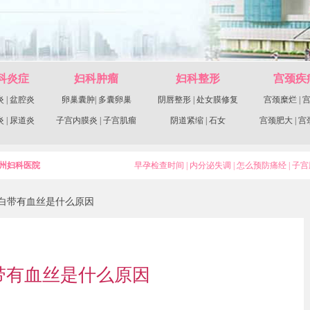
科炎症
妇科肿瘤
妇科整形
宫颈疾
炎
|
盆腔炎
卵巢囊肿
|
多囊卵巢
阴唇整形
|
处女膜修复
宫颈糜烂
|
炎
|
尿道炎
子宫内膜炎
|
子宫肌瘤
阴道紧缩
|
石女
宫颈肥大
|
宫
州妇科医院
早孕检查时间
|
内分泌失调
|
怎么预防痛经
|
子宫
>白带有血丝是什么原因
带有血丝是什么原因