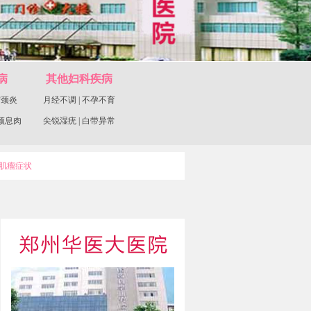
病
其他妇科疾病
宫颈炎
月经不调
|
不孕不育
颈息肉
尖锐湿疣
|
白带异常
肌瘤症状