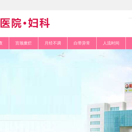
查
宫颈糜烂
月经不调
白带异常
人流时间