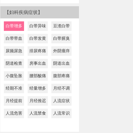
【妇科疾病症状】
白带增多
白带异味
豆渣白带
白带带血
白带发黄
白带腥臭
尿频尿急
排尿疼痛
外阴瘙痒
阴道检查
房事出血
阴道出血
小腹坠胀
腰部酸痛
腹部疼痛
经期不准
经量增多
月经不调
月经提前
月经推迟
人流症状
人流危害
人流禁食
人流常识